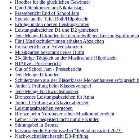
Hoodies für die glücklichen Gewinner
Querflötenkonzert am Nikolaustag
Pressebericht End of School Jam
Spende an die Tafel Roth/Hilpoltstein
Erfolge in den oberen Leistungsstufen
Leistungsabzeichen D1 und D2 gemeistert
Jede Menge Urkunden bei den freiwilligen Leistungsprüfungen
Fünf Musikschüler*innen erhalten Abzeichen
Pressebericht zum Adventskonzert
Musikgarten bekommt neues Outfit
25-jährige Tätigkeit an der Musikschule Hilpoltstein
HIP live - Pressebericht
Out of School Jam - Pressebericht
Jede Menge Urkunden
Schüler:innen aus der Bläserklasse Meckenhausen erfolgreich b
Junior 2 Prüfung beim Klassenvorspiel
Jede Menge Nachwuchsmusiker
Bronzenes Leistungsabzeichen für Anna
Junior 1 Prüfung am Klavier abgelegt
Leistungsabzeichen vergeben
Bronze beim Nordbayerischen Musikbund erreicht
Lehrer Live begeistert nicht nur die Kinder
Stimmgabel in Bronze
hervorragende Ergebnisse bei "Jugend musiziert 2023"
Nachwuchstalent besteht D3-Prüfung