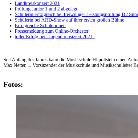
Landkreiskonzert 2021
Prüfung Junior 1 und 2 abgelegt
Schülerin erfolgreich bei freiwilliger Leistungsprüfung D2 Silb
Schülerin bei ARD-Show auf ihrer ersten großen Bühne
Erfolgreiche Schülerinnen
Pressemeldung zum Online-Orchester
toller Erfolg bei "Jugend musiziert 2021"
Seit Anfang des Jahres kann die Musikschule Hilpoltstein einen Aut
Max Netter, 1. Vorsitzender der Musikschule und Musikschulleiter 
Fotos: