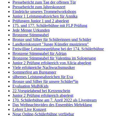
Pressebericht zum Tag der offenen Tür
Pressebericht zum Jahreskonzert
Eindrücke unseres Trommelworkshops
Junior 1 Leistungsabzeichen für Annika
Prüfungen Junior 1 und 2 abgelegt
175. und 177. Schülerbühne mit FLP Prüfung
Jede Menge Urkunden
Bronzene Stimmgabel
Bronze und Silber für Schülerinnen und Schüler
Landkreiskonzert "Junge Künstler musizieren"
Freiwillige Leistungsprüfung bei der 174. Schülerbühne
Bronzene Stimmgabel für Adrian
Bronzene Stimmgabel für Valentina im Sologesang
Junior 2 Prüfung erfolgreich von Alicia abgelegt
Viele erfolgreiche Nachwuchsmusiker
Sommerfest am Burganger
silbernes Leistungsabzeichen für Eva
Bronze und Silber für unsere Schüler*in
Evaluation MuBiKids
22.Vorspielabend bei Kerzenschein
Junior 2 Prüfung erfolgreich abgelegt
170. Schülerbühne am 7. April 2022 als Livestream
Das Weihnachtsvideo des Ensembles Mehrklang
Lehrer Live Konzert
Neue Online-Schülerbühne verfügbar