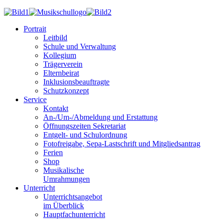
Portrait
Leitbild
Schule und Verwaltung
Kollegium
Trägerverein
Elternbeirat
Inklusionsbeauftragte
Schutzkonzept
Service
Kontakt
An-/Um-/Abmeldung und Erstattung
Öffnungszeiten Sekretariat
Entgelt- und Schulordnung
Fotofreigabe, Sepa-Lastschrift und Mitgliedsantrag
Ferien
Shop
Musikalische
Umrahmungen
Unterricht
Unterrichtsangebot
im Überblick
Hauptfachunterricht