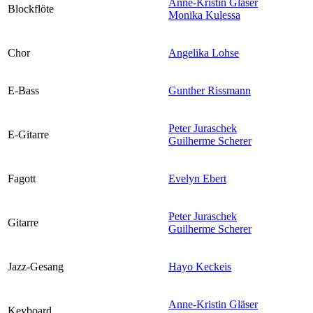
Anne-Kristin Gläser
Blockflöte
Monika Kulessa
Chor
Angelika Lohse
E-Bass
Gunther Rissmann
Peter Juraschek
E-Gitarre
Guilherme Scherer
Fagott
Evelyn Ebert
Peter Juraschek
Gitarre
Guilherme Scherer
Jazz-Gesang
Hayo Keckeis
Anne-Kristin Gläser
Keyboard