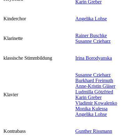
Karin Greber
Kinderchor
Angelika Lohse
Rainer Buschke
Klarinette
Susanne Czieharz
klassische Stimmbildung
Irina Borodyanska
Susanne Czieharz
Burkhard Freimuth
Anne-Kristin Gläser
Ludmilla Götzfried
Klavier
Karin Greber
Vladimir Kowalenko
Monika Kulessa
Angelika Lohse
Kontrabass
Gunther Rissmann