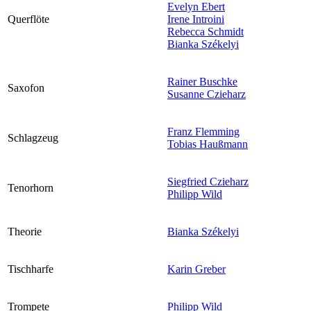
Evelyn Ebert
Querflöte
Irene Introini
Rebecca Schmidt
Bianka Székelyi
Rainer Buschke
Saxofon
Susanne Czieharz
Franz Flemming
Schlagzeug
Tobias Haußmann
Siegfried Czieharz
Tenorhorn
Philipp Wild
Theorie
Bianka Székelyi
Tischharfe
Karin Greber
Trompete
Philipp Wild