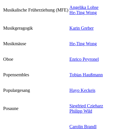
Angelika Lohse
Musikalische Früherziehung (MFE)
He-Ting Wong
Musikgeragogik
Karin Greber
Musikmäuse
He-Ting Wong
Oboe
Enrico Peyronel
Popensembles
Tobias Haußmann
Populargesang
Hayo Keckeis
Siegfried Czieharz
Posaune
Philipp Wild
Carolin Brandl